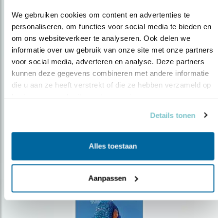
We gebruiken cookies om content en advertenties te 
personaliseren, om functies voor social media te bieden en 
om ons websiteverkeer te analyseren. Ook delen we 
Op de hoogte blijven?
informatie over uw gebruik van onze site met onze partners 
voor social media, adverteren en analyse. Deze partners 
Meld je aan en ontvang nieuws, inspiratie, acties en tips
kunnen deze gegevens combineren met andere informatie 
over vogels en activiteiten van Vogelbescherming.
die u aan ze heeft verstrekt of die ze hebben verzameld op 
AANMELDEN VOGELNIEUWS
basis van uw gebruik van hun services.
Details tonen
Volg ons via social media
Alles toestaan
Aanpassen