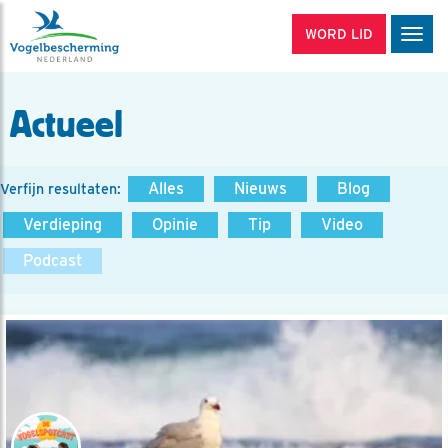
WORD LID
Men
Actueel
Alles
Nieuws
Blog
Verfijn resultaten:
Verdieping
Opinie
Tip
Video
Podcast