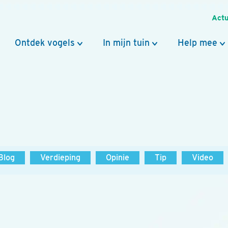
Actu
Ontdek vogels
In mijn tuin
Help mee
Blog
Verdieping
Opinie
Tip
Video