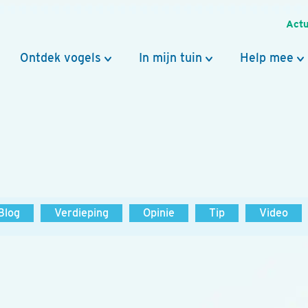
Actu
Ontdek vogels
In mijn tuin
Help mee
Blog
Verdieping
Opinie
Tip
Video