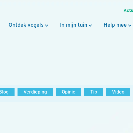
Actu
Ontdek vogels
In mijn tuin
Help mee
Blog
Verdieping
Opinie
Tip
Video