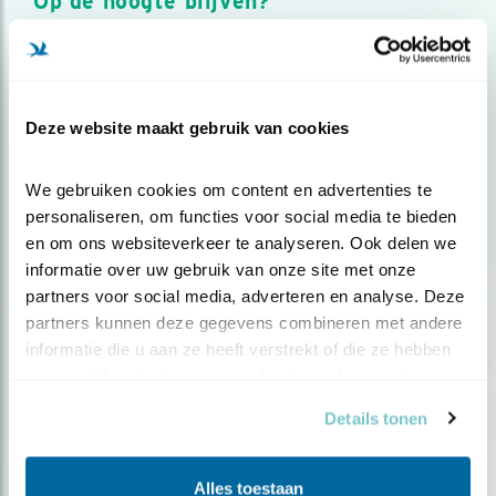
Op de hoogte blijven?
Meld je aan en ontvang nieuws, inspiratie, acties en tips
over vogels en activiteiten van Vogelbescherming.
AANMELDEN VOGELNIEUWS
Deze website maakt gebruik van cookies
Volg ons via social media
We gebruiken cookies om content en advertenties te 
personaliseren, om functies voor social media te bieden 
en om ons websiteverkeer te analyseren. Ook delen we 
informatie over uw gebruik van onze site met onze 
partners voor social media, adverteren en analyse. Deze 
partners kunnen deze gegevens combineren met andere 
informatie die u aan ze heeft verstrekt of die ze hebben 
verzameld op basis van uw gebruik van hun services.
Details tonen
Alles toestaan