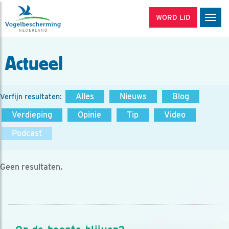
WORD LID
Men
Actueel
Alles
Nieuws
Blog
Verfijn resultaten:
Verdieping
Opinie
Tip
Video
Podcast
Geen resultaten.