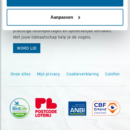
Ontvang 5 x Vogels voor € 36,00 per jaar
Aanpassen
Vogels is het tijdschrift voor onze leden, met
prachtige fotoreportages en opmerkelijke verhalen.
Met jouw lidmaatschap help je de vogels.
WORD LID
Onze sites
Mijn privacy
Cookieverklaring
Colofon