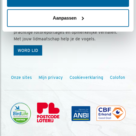
Ontvang 5 x Vogels voor € 36,00 per jaar
Aanpassen
Vogels is het tijdschrift voor onze leden, met
prachtige fotoreportages en opmerkelijke verhalen.
Met jouw lidmaatschap help je de vogels.
WORD LID
Onze sites
Mijn privacy
Cookieverklaring
Colofon