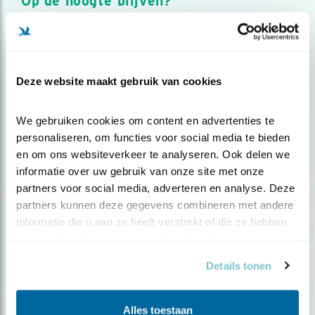
Op de hoogte blijven?
Meld je aan en ontvang nieuws, inspiratie, acties en tips
over vogels en activiteiten van Vogelbescherming.
AANMELDEN VOGELNIEUWS
Deze website maakt gebruik van cookies
Volg ons via social media
We gebruiken cookies om content en advertenties te 
personaliseren, om functies voor social media te bieden 
en om ons websiteverkeer te analyseren. Ook delen we 
informatie over uw gebruik van onze site met onze 
partners voor social media, adverteren en analyse. Deze 
partners kunnen deze gegevens combineren met andere 
informatie die u aan ze heeft verstrekt of die ze hebben 
verzameld op basis van uw gebruik van hun services.
Details tonen
Alles toestaan