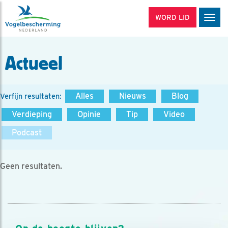
WORD LID
Men
Actueel
Alles
Nieuws
Blog
Verfijn resultaten:
Verdieping
Opinie
Tip
Video
Podcast
Geen resultaten.