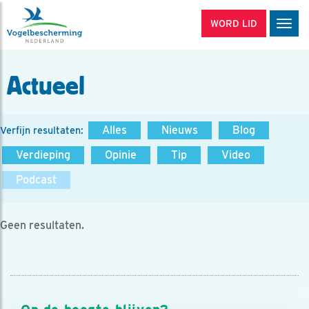
WORD LID
Men
Actueel
Alles
Nieuws
Blog
Verfijn resultaten:
Verdieping
Opinie
Tip
Video
Podcast
Geen resultaten.