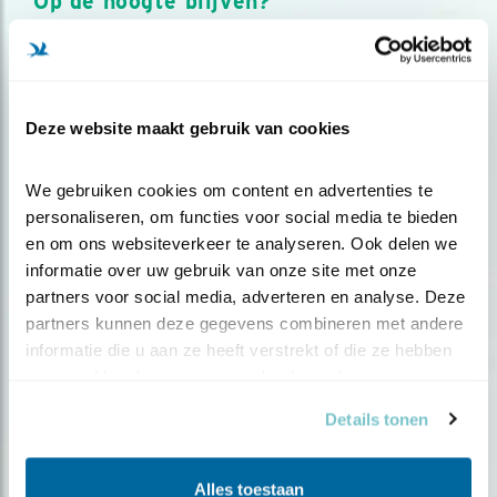
Op de hoogte blijven?
Meld je aan en ontvang nieuws, inspiratie, acties en tips
over vogels en activiteiten van Vogelbescherming.
AANMELDEN VOGELNIEUWS
Deze website maakt gebruik van cookies
Volg ons via social media
We gebruiken cookies om content en advertenties te 
personaliseren, om functies voor social media te bieden 
en om ons websiteverkeer te analyseren. Ook delen we 
informatie over uw gebruik van onze site met onze 
partners voor social media, adverteren en analyse. Deze 
partners kunnen deze gegevens combineren met andere 
informatie die u aan ze heeft verstrekt of die ze hebben 
verzameld op basis van uw gebruik van hun services.
Details tonen
Alles toestaan