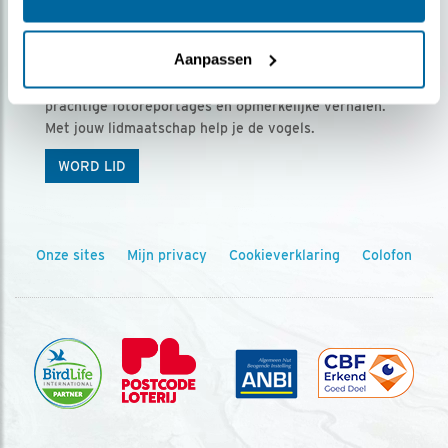
Ontvang 5 x Vogels voor € 36,00 per jaar
Aanpassen
Vogels is het tijdschrift voor onze leden, met
prachtige fotoreportages en opmerkelijke verhalen.
Met jouw lidmaatschap help je de vogels.
WORD LID
Onze sites
Mijn privacy
Cookieverklaring
Colofon