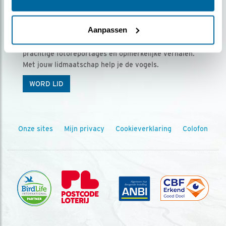
Ontvang 5 x Vogels voor € 36,00 per jaar
Aanpassen
Vogels is het tijdschrift voor onze leden, met
prachtige fotoreportages en opmerkelijke verhalen.
Met jouw lidmaatschap help je de vogels.
WORD LID
Onze sites
Mijn privacy
Cookieverklaring
Colofon