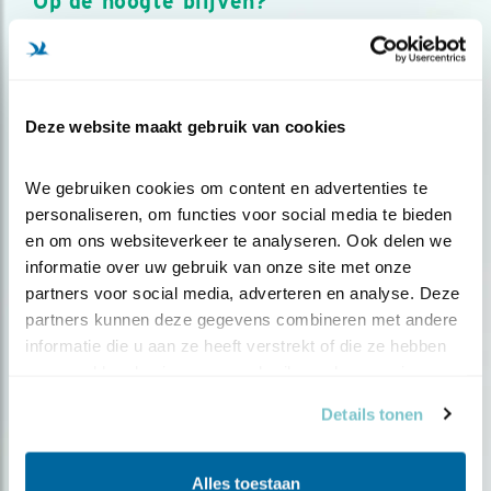
Op de hoogte blijven?
Meld je aan en ontvang nieuws, inspiratie, acties en tips
over vogels en activiteiten van Vogelbescherming.
AANMELDEN VOGELNIEUWS
Deze website maakt gebruik van cookies
Volg ons via social media
We gebruiken cookies om content en advertenties te 
personaliseren, om functies voor social media te bieden 
en om ons websiteverkeer te analyseren. Ook delen we 
informatie over uw gebruik van onze site met onze 
partners voor social media, adverteren en analyse. Deze 
partners kunnen deze gegevens combineren met andere 
informatie die u aan ze heeft verstrekt of die ze hebben 
verzameld op basis van uw gebruik van hun services.
Details tonen
Alles toestaan