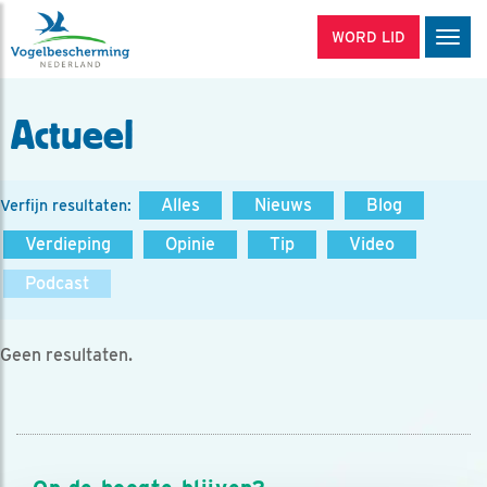
WORD LID
Men
Actueel
Alles
Nieuws
Blog
Verfijn resultaten:
Verdieping
Opinie
Tip
Video
Podcast
Geen resultaten.