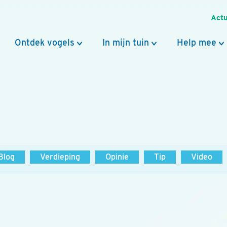
Actu
Ontdek vogels
In mijn tuin
Help mee
Blog
Verdieping
Opinie
Tip
Video