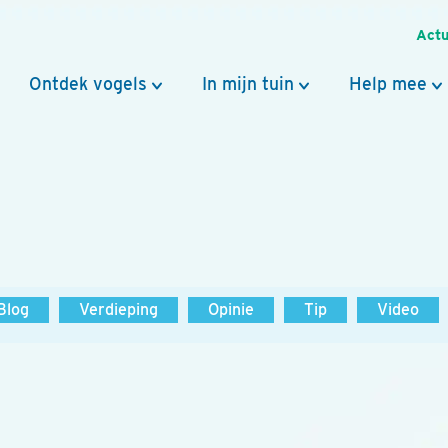
Actu
Ontdek vogels
In mijn tuin
Help mee
Blog
Verdieping
Opinie
Tip
Video