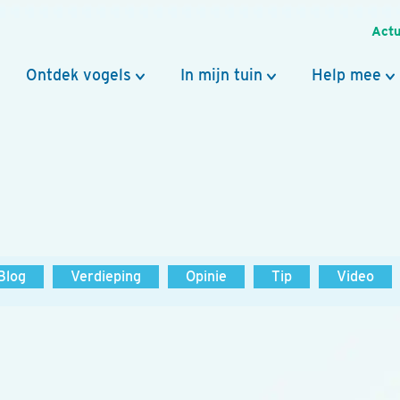
Actu
Ontdek vogels
In mijn tuin
Help mee
Blog
Verdieping
Opinie
Tip
Video