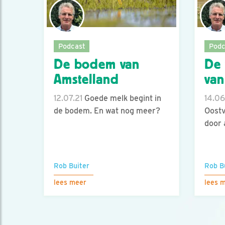
Podcast
Podc
De bodem van
De 
Amstelland
van
12.07.21
Goede melk begint in
14.06
de bodem. En wat nog meer?
Oostv
door a
Rob Buiter
Rob B
lees meer
lees 