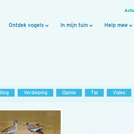
Actu
Ontdek vogels
In mijn tuin
Help mee
Blog
Verdieping
Opinie
Tip
Video