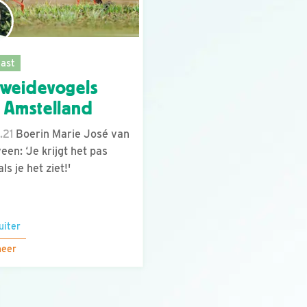
ast
weidevogels
 Amstelland
.21
Boerin Marie José van
een: ‘Je krijgt het pas
ls je het ziet!'
uiter
meer