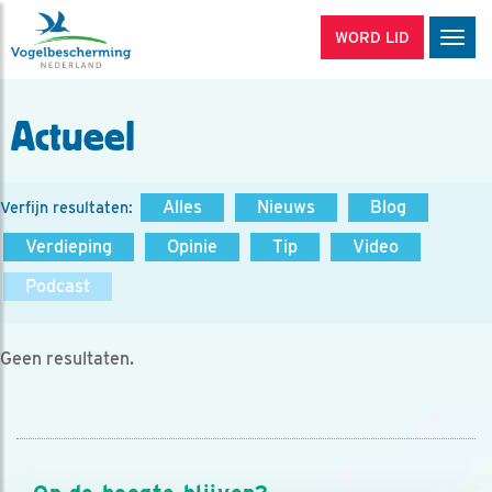
WORD LID
Men
Actueel
Alles
Nieuws
Blog
Verfijn resultaten:
Verdieping
Opinie
Tip
Video
Podcast
Geen resultaten.