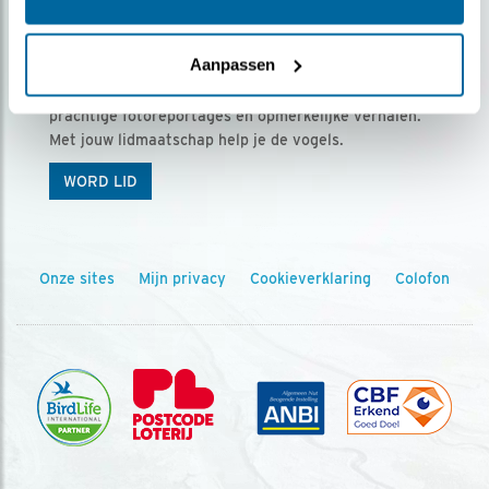
Ontvang 5 x Vogels voor € 36,00 per jaar
Aanpassen
Vogels is het tijdschrift voor onze leden, met
prachtige fotoreportages en opmerkelijke verhalen.
Met jouw lidmaatschap help je de vogels.
WORD LID
Onze sites
Mijn privacy
Cookieverklaring
Colofon