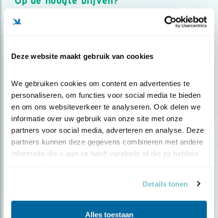
Op de hoogte blijven?
Meld je aan en ontvang nieuws, inspiratie, acties en tips
over vogels en activiteiten van Vogelbescherming.
AANMELDEN VOGELNIEUWS
Deze website maakt gebruik van cookies
Volg ons via social media
We gebruiken cookies om content en advertenties te 
personaliseren, om functies voor social media te bieden 
en om ons websiteverkeer te analyseren. Ook delen we 
informatie over uw gebruik van onze site met onze 
partners voor social media, adverteren en analyse. Deze 
partners kunnen deze gegevens combineren met andere 
informatie die u aan ze heeft verstrekt of die ze hebben 
verzameld op basis van uw gebruik van hun services.
Details tonen
Alles toestaan