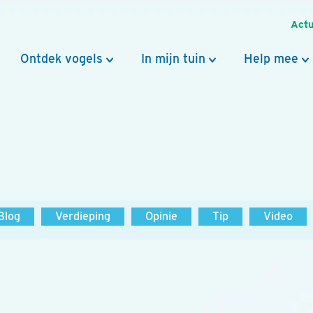
Actu
Ontdek vogels
In mijn tuin
Help mee
Blog
Verdieping
Opinie
Tip
Video