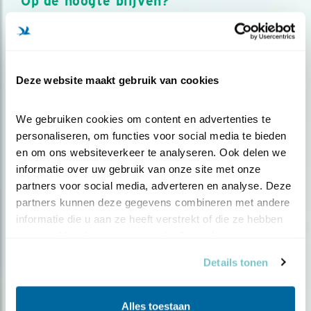
Op de hoogte blijven?
Meld je aan en ontvang nieuws, inspiratie, acties en tips
over vogels en activiteiten van Vogelbescherming.
AANMELDEN VOGELNIEUWS
Deze website maakt gebruik van cookies
Volg ons via social media
We gebruiken cookies om content en advertenties te 
personaliseren, om functies voor social media te bieden 
en om ons websiteverkeer te analyseren. Ook delen we 
informatie over uw gebruik van onze site met onze 
partners voor social media, adverteren en analyse. Deze 
partners kunnen deze gegevens combineren met andere 
informatie die u aan ze heeft verstrekt of die ze hebben 
verzameld op basis van uw gebruik van hun services.
Details tonen
Alles toestaan