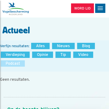
WORD LID
Men
Actueel
Alles
Nieuws
Blog
Verfijn resultaten:
Verdieping
Opinie
Tip
Video
Podcast
Geen resultaten.