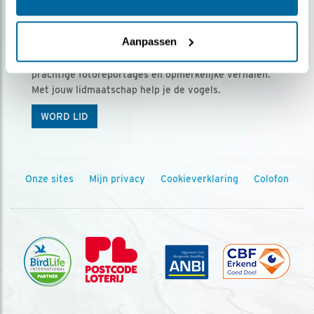
Ontvang 5 x Vogels voor € 36,00 per jaar
Aanpassen
Vogels is het tijdschrift voor onze leden, met
prachtige fotoreportages en opmerkelijke verhalen.
Met jouw lidmaatschap help je de vogels.
WORD LID
Onze sites
Mijn privacy
Cookieverklaring
Colofon