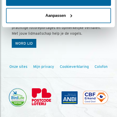
Ontvang 5 x Vogels voor € 36,00 per jaar
Aanpassen
Vogels is het tijdschrift voor onze leden, met
prachtige fotoreportages en opmerkelijke verhalen.
Met jouw lidmaatschap help je de vogels.
WORD LID
Onze sites
Mijn privacy
Cookieverklaring
Colofon