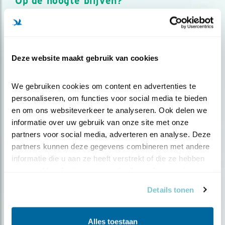
Op de hoogte blijven?
Meld je aan en ontvang nieuws, inspiratie, acties en tips
over vogels en activiteiten van Vogelbescherming.
AANMELDEN VOGELNIEUWS
Deze website maakt gebruik van cookies
Volg ons via social media
We gebruiken cookies om content en advertenties te 
personaliseren, om functies voor social media te bieden 
en om ons websiteverkeer te analyseren. Ook delen we 
informatie over uw gebruik van onze site met onze 
partners voor social media, adverteren en analyse. Deze 
partners kunnen deze gegevens combineren met andere 
informatie die u aan ze heeft verstrekt of die ze hebben 
verzameld op basis van uw gebruik van hun services.
Details tonen
Alles toestaan