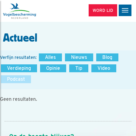
WORD LID
Men
Actueel
Alles
Nieuws
Blog
Verfijn resultaten:
Verdieping
Opinie
Tip
Video
Podcast
Geen resultaten.