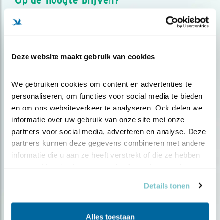
Op de hoogte blijven?
Meld je aan en ontvang nieuws, inspiratie, acties en tips
over vogels en activiteiten van Vogelbescherming.
AANMELDEN VOGELNIEUWS
Deze website maakt gebruik van cookies
Volg ons via social media
We gebruiken cookies om content en advertenties te 
personaliseren, om functies voor social media te bieden 
en om ons websiteverkeer te analyseren. Ook delen we 
informatie over uw gebruik van onze site met onze 
partners voor social media, adverteren en analyse. Deze 
partners kunnen deze gegevens combineren met andere 
informatie die u aan ze heeft verstrekt of die ze hebben 
verzameld op basis van uw gebruik van hun services.
Details tonen
Alles toestaan