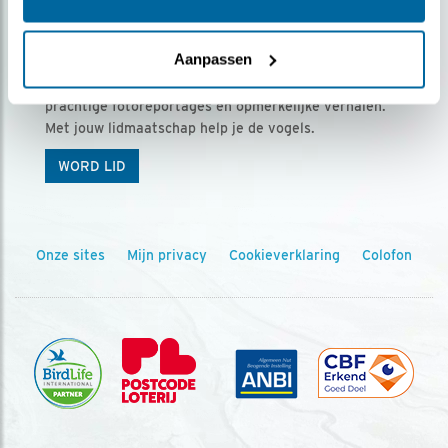
Ontvang 5 x Vogels voor € 36,00 per jaar
Aanpassen
Vogels is het tijdschrift voor onze leden, met
prachtige fotoreportages en opmerkelijke verhalen.
Met jouw lidmaatschap help je de vogels.
WORD LID
Onze sites
Mijn privacy
Cookieverklaring
Colofon