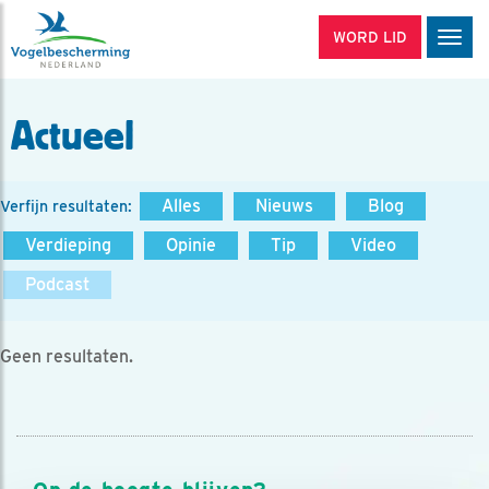
WORD LID
Men
Actueel
Alles
Nieuws
Blog
Verfijn resultaten:
Verdieping
Opinie
Tip
Video
Podcast
Geen resultaten.