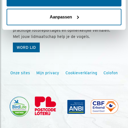
Ontvang 5 x Vogels voor € 36,00 per jaar
Aanpassen
Vogels is het tijdschrift voor onze leden, met
prachtige fotoreportages en opmerkelijke verhalen.
Met jouw lidmaatschap help je de vogels.
WORD LID
Onze sites
Mijn privacy
Cookieverklaring
Colofon