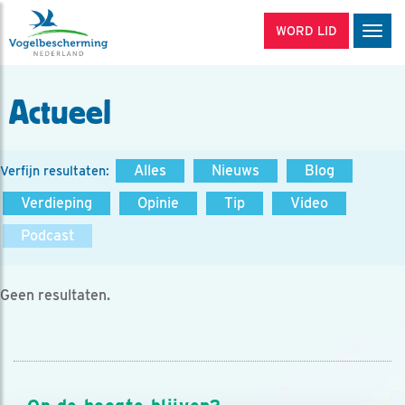
WORD LID
Men
Actueel
Alles
Nieuws
Blog
Verfijn resultaten:
Verdieping
Opinie
Tip
Video
Podcast
Geen resultaten.