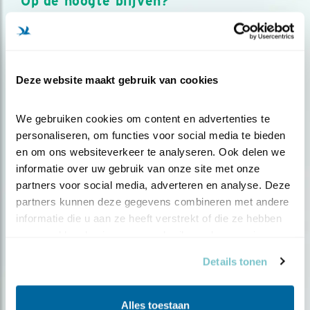
Op de hoogte blijven?
Meld je aan en ontvang nieuws, inspiratie, acties en tips
over vogels en activiteiten van Vogelbescherming.
AANMELDEN VOGELNIEUWS
Deze website maakt gebruik van cookies
Volg ons via social media
We gebruiken cookies om content en advertenties te 
personaliseren, om functies voor social media te bieden 
en om ons websiteverkeer te analyseren. Ook delen we 
informatie over uw gebruik van onze site met onze 
partners voor social media, adverteren en analyse. Deze 
partners kunnen deze gegevens combineren met andere 
informatie die u aan ze heeft verstrekt of die ze hebben 
verzameld op basis van uw gebruik van hun services.
Details tonen
Alles toestaan