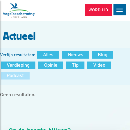
WORD LID
Men
Actueel
Alles
Nieuws
Blog
Verfijn resultaten:
Verdieping
Opinie
Tip
Video
Podcast
Geen resultaten.