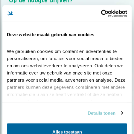
Op de hoogte blijven?
Meld je aan en ontvang nieuws, inspiratie, acties en tips
over vogels en activiteiten van Vogelbescherming.
AANMELDEN VOGELNIEUWS
Deze website maakt gebruik van cookies
Volg ons via social media
We gebruiken cookies om content en advertenties te 
personaliseren, om functies voor social media te bieden 
en om ons websiteverkeer te analyseren. Ook delen we 
informatie over uw gebruik van onze site met onze 
partners voor social media, adverteren en analyse. Deze 
partners kunnen deze gegevens combineren met andere 
informatie die u aan ze heeft verstrekt of die ze hebben 
verzameld op basis van uw gebruik van hun services.
Details tonen
Alles toestaan