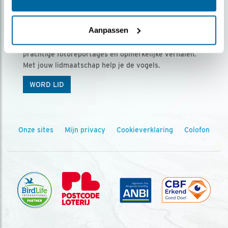
Ontvang 5 x Vogels voor € 36,00 per jaar
Aanpassen
Vogels is het tijdschrift voor onze leden, met
prachtige fotoreportages en opmerkelijke verhalen.
Met jouw lidmaatschap help je de vogels.
WORD LID
Onze sites
Mijn privacy
Cookieverklaring
Colofon