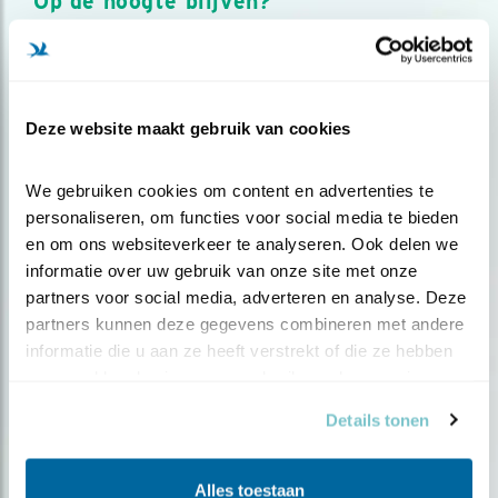
Op de hoogte blijven?
Meld je aan en ontvang nieuws, inspiratie, acties en tips
over vogels en activiteiten van Vogelbescherming.
AANMELDEN VOGELNIEUWS
Deze website maakt gebruik van cookies
Volg ons via social media
We gebruiken cookies om content en advertenties te 
personaliseren, om functies voor social media te bieden 
en om ons websiteverkeer te analyseren. Ook delen we 
informatie over uw gebruik van onze site met onze 
partners voor social media, adverteren en analyse. Deze 
partners kunnen deze gegevens combineren met andere 
informatie die u aan ze heeft verstrekt of die ze hebben 
verzameld op basis van uw gebruik van hun services.
Details tonen
Alles toestaan