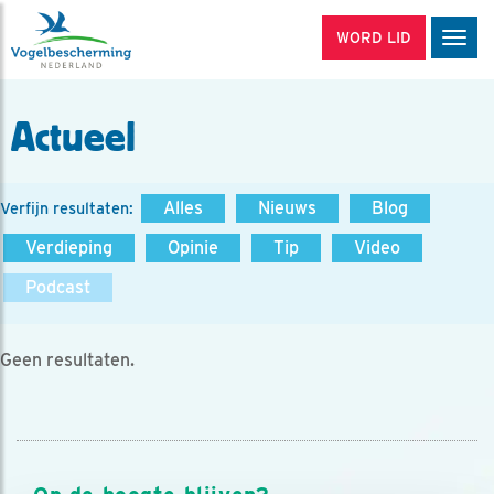
WORD LID
Men
Actueel
Alles
Nieuws
Blog
Verfijn resultaten:
Verdieping
Opinie
Tip
Video
Podcast
Geen resultaten.