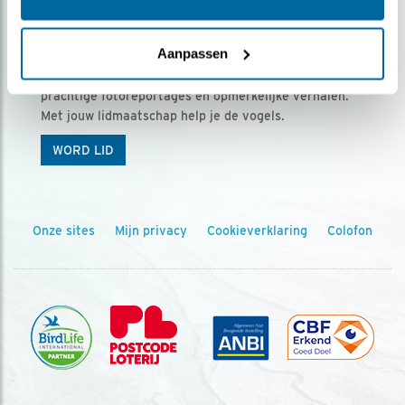
Ontvang 5 x Vogels voor € 36,00 per jaar
Aanpassen
Vogels is het tijdschrift voor onze leden, met
prachtige fotoreportages en opmerkelijke verhalen.
Met jouw lidmaatschap help je de vogels.
WORD LID
Onze sites
Mijn privacy
Cookieverklaring
Colofon