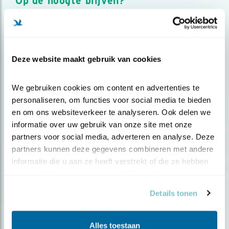
Op de hoogte blijven?
Meld je aan en ontvang nieuws, inspiratie, acties en tips
over vogels en activiteiten van Vogelbescherming.
AANMELDEN VOGELNIEUWS
Deze website maakt gebruik van cookies
Volg ons via social media
We gebruiken cookies om content en advertenties te 
personaliseren, om functies voor social media te bieden 
en om ons websiteverkeer te analyseren. Ook delen we 
informatie over uw gebruik van onze site met onze 
partners voor social media, adverteren en analyse. Deze 
partners kunnen deze gegevens combineren met andere 
informatie die u aan ze heeft verstrekt of die ze hebben 
verzameld op basis van uw gebruik van hun services.
Details tonen
Alles toestaan