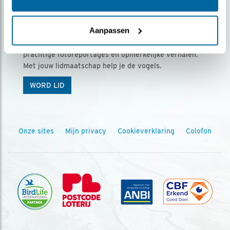
Ontvang 5 x Vogels voor € 36,00 per jaar
Aanpassen
Vogels is het tijdschrift voor onze leden, met
prachtige fotoreportages en opmerkelijke verhalen.
Met jouw lidmaatschap help je de vogels.
WORD LID
Onze sites
Mijn privacy
Cookieverklaring
Colofon