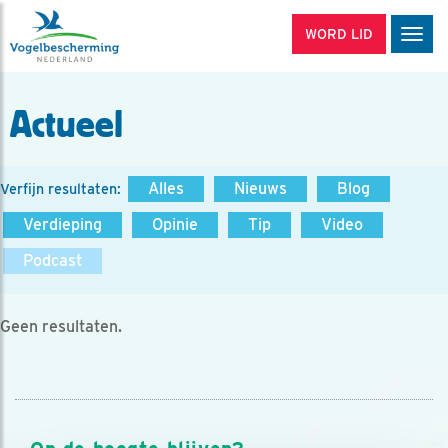
WORD LID
Men
Actueel
Alles
Nieuws
Blog
Verfijn resultaten:
Verdieping
Opinie
Tip
Video
Podcast
Geen resultaten.