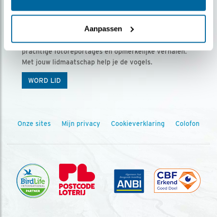
Ontvang 5 x Vogels voor € 36,00 per jaar
Aanpassen
Vogels is het tijdschrift voor onze leden, met
prachtige fotoreportages en opmerkelijke verhalen.
Met jouw lidmaatschap help je de vogels.
WORD LID
Onze sites
Mijn privacy
Cookieverklaring
Colofon