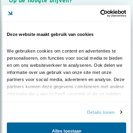
Op de hoogte blijven?
Meld je aan en ontvang nieuws, inspiratie, acties en tips
over vogels en activiteiten van Vogelbescherming.
AANMELDEN VOGELNIEUWS
Deze website maakt gebruik van cookies
Volg ons via social media
We gebruiken cookies om content en advertenties te 
personaliseren, om functies voor social media te bieden 
en om ons websiteverkeer te analyseren. Ook delen we 
informatie over uw gebruik van onze site met onze 
partners voor social media, adverteren en analyse. Deze 
partners kunnen deze gegevens combineren met andere 
informatie die u aan ze heeft verstrekt of die ze hebben 
verzameld op basis van uw gebruik van hun services.
Details tonen
Alles toestaan