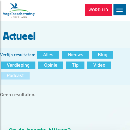
WORD LID
Men
Actueel
Alles
Nieuws
Blog
Verfijn resultaten:
Verdieping
Opinie
Tip
Video
Podcast
Geen resultaten.