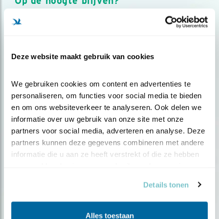
Op de hoogte blijven?
Meld je aan en ontvang nieuws, inspiratie, acties en tips
over vogels en activiteiten van Vogelbescherming.
AANMELDEN VOGELNIEUWS
Deze website maakt gebruik van cookies
Volg ons via social media
We gebruiken cookies om content en advertenties te 
personaliseren, om functies voor social media te bieden 
en om ons websiteverkeer te analyseren. Ook delen we 
informatie over uw gebruik van onze site met onze 
partners voor social media, adverteren en analyse. Deze 
partners kunnen deze gegevens combineren met andere 
informatie die u aan ze heeft verstrekt of die ze hebben 
verzameld op basis van uw gebruik van hun services.
Details tonen
Alles toestaan