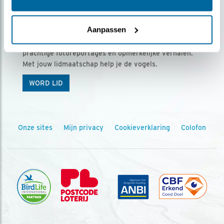
Ontvang 5 x Vogels voor € 36,00 per jaar
Aanpassen
Vogels is het tijdschrift voor onze leden, met
prachtige fotoreportages en opmerkelijke verhalen.
Met jouw lidmaatschap help je de vogels.
WORD LID
Onze sites
Mijn privacy
Cookieverklaring
Colofon