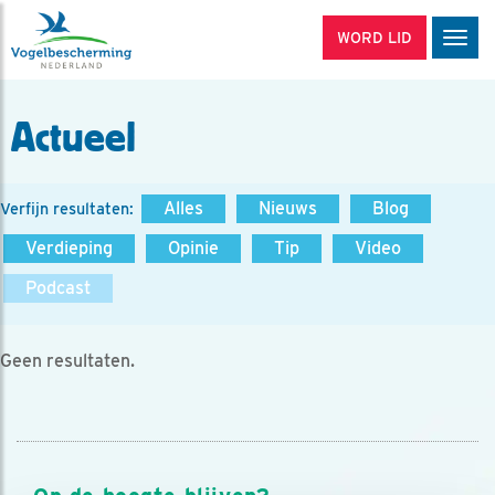
WORD LID
Men
Actueel
Alles
Nieuws
Blog
Verfijn resultaten:
Verdieping
Opinie
Tip
Video
Podcast
Geen resultaten.