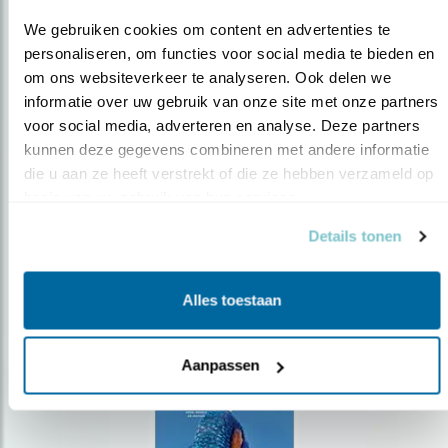
We gebruiken cookies om content en advertenties te 
personaliseren, om functies voor social media te bieden en 
om ons websiteverkeer te analyseren. Ook delen we 
Op de hoogte blijven?
informatie over uw gebruik van onze site met onze partners 
voor social media, adverteren en analyse. Deze partners 
Meld je aan en ontvang nieuws, inspiratie, acties en tips
kunnen deze gegevens combineren met andere informatie 
over vogels en activiteiten van Vogelbescherming.
die u aan ze heeft verstrekt of die ze hebben verzameld op 
AANMELDEN VOGELNIEUWS
basis van uw gebruik van hun services.
Details tonen
Volg ons via social media
Alles toestaan
Aanpassen