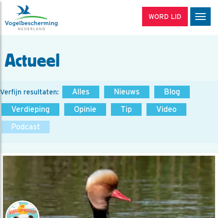
WORD LID
Men
Actueel
Alles
Nieuws
Blog
Verfijn resultaten:
Verdieping
Opinie
Tip
Video
Podcast