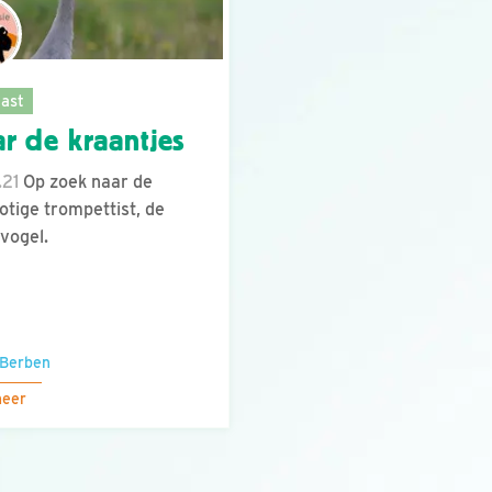
ast
r de kraantjes
.21
Op zoek naar de
otige trompettist, de
vogel.
 Berben
meer