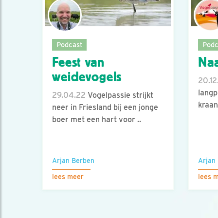
Podcast
Podc
Feest van
Naa
weidevogels
20.12
langp
29.04.22
Vogelpassie strijkt
kraan
neer in Friesland bij een jonge
boer met een hart voor ..
Arjan Berben
Arjan
lees meer
lees 