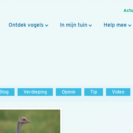
Actu
Ontdek vogels
In mijn tuin
Help mee
Blog
Verdieping
Opinie
Tip
Video