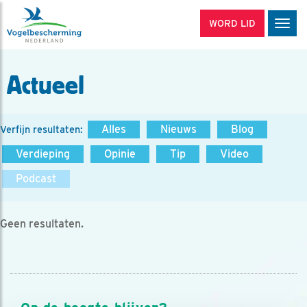
WORD LID
Men
Actueel
Alles
Nieuws
Blog
Verfijn resultaten:
Verdieping
Opinie
Tip
Video
Podcast
Geen resultaten.