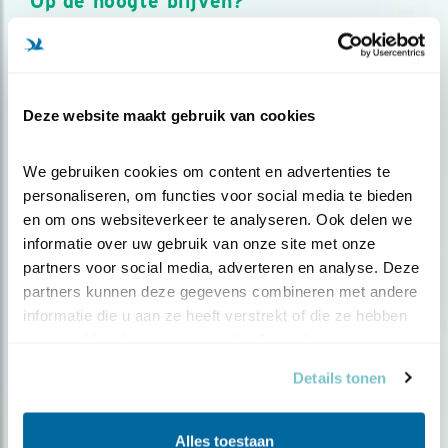
Op de hoogte blijven?
Meld je aan en ontvang nieuws, inspiratie, acties en tips
over vogels en activiteiten van Vogelbescherming.
AANMELDEN VOGELNIEUWS
Deze website maakt gebruik van cookies
Volg ons via social media
We gebruiken cookies om content en advertenties te 
personaliseren, om functies voor social media te bieden 
en om ons websiteverkeer te analyseren. Ook delen we 
informatie over uw gebruik van onze site met onze 
partners voor social media, adverteren en analyse. Deze 
partners kunnen deze gegevens combineren met andere 
informatie die u aan ze heeft verstrekt of die ze hebben 
verzameld op basis van uw gebruik van hun services.
Details tonen
Alles toestaan