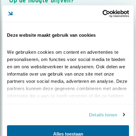
Op de hoogte blijven?
Meld je aan en ontvang nieuws, inspiratie, acties en tips
over vogels en activiteiten van Vogelbescherming.
AANMELDEN VOGELNIEUWS
Deze website maakt gebruik van cookies
Volg ons via social media
We gebruiken cookies om content en advertenties te 
personaliseren, om functies voor social media te bieden 
en om ons websiteverkeer te analyseren. Ook delen we 
informatie over uw gebruik van onze site met onze 
partners voor social media, adverteren en analyse. Deze 
partners kunnen deze gegevens combineren met andere 
informatie die u aan ze heeft verstrekt of die ze hebben 
verzameld op basis van uw gebruik van hun services.
Details tonen
Alles toestaan