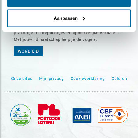
Ontvang 5 x Vogels voor € 36,00 per jaar
Aanpassen
Vogels is het tijdschrift voor onze leden, met
prachtige fotoreportages en opmerkelijke verhalen.
Met jouw lidmaatschap help je de vogels.
WORD LID
Onze sites
Mijn privacy
Cookieverklaring
Colofon