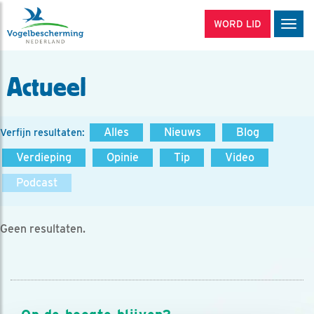
WORD LID
Men
Actueel
Alles
Nieuws
Blog
Verfijn resultaten:
Verdieping
Opinie
Tip
Video
Podcast
Geen resultaten.