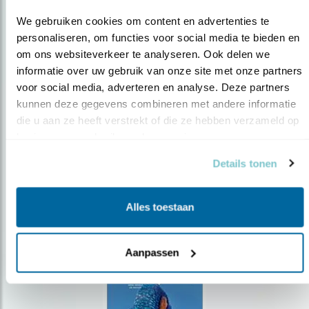
We gebruiken cookies om content en advertenties te 
personaliseren, om functies voor social media te bieden en 
om ons websiteverkeer te analyseren. Ook delen we 
Op de hoogte blijven?
informatie over uw gebruik van onze site met onze partners 
voor social media, adverteren en analyse. Deze partners 
Meld je aan en ontvang nieuws, inspiratie, acties en tips
kunnen deze gegevens combineren met andere informatie 
over vogels en activiteiten van Vogelbescherming.
die u aan ze heeft verstrekt of die ze hebben verzameld op 
AANMELDEN VOGELNIEUWS
basis van uw gebruik van hun services.
Details tonen
Volg ons via social media
Alles toestaan
Aanpassen