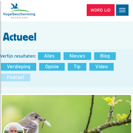
WORD LID
Men
Actueel
Alles
Nieuws
Blog
Verfijn resultaten:
Verdieping
Opinie
Tip
Video
Podcast