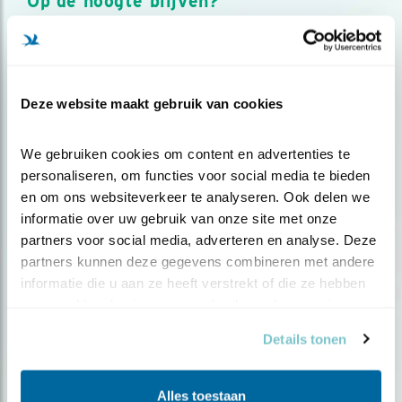
Op de hoogte blijven?
Meld je aan en ontvang nieuws, inspiratie, acties en tips
over vogels en activiteiten van Vogelbescherming.
AANMELDEN VOGELNIEUWS
Deze website maakt gebruik van cookies
Volg ons via social media
We gebruiken cookies om content en advertenties te 
personaliseren, om functies voor social media te bieden 
en om ons websiteverkeer te analyseren. Ook delen we 
informatie over uw gebruik van onze site met onze 
partners voor social media, adverteren en analyse. Deze 
partners kunnen deze gegevens combineren met andere 
informatie die u aan ze heeft verstrekt of die ze hebben 
verzameld op basis van uw gebruik van hun services.
Details tonen
Alles toestaan