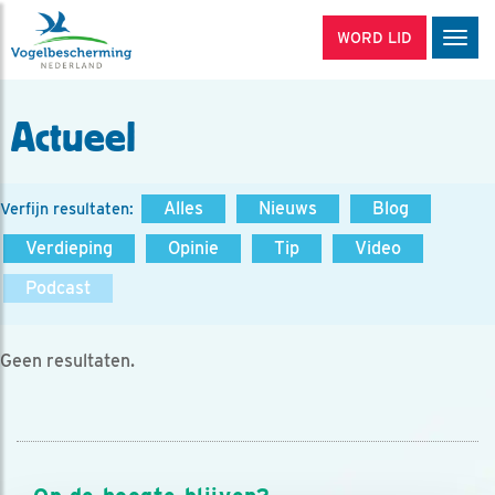
WORD LID
Men
Actueel
Alles
Nieuws
Blog
Verfijn resultaten:
Verdieping
Opinie
Tip
Video
Podcast
Geen resultaten.