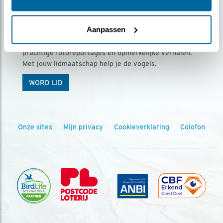
Ontvang 5 x Vogels voor € 36,00 per jaar
Aanpassen
Vogels is het tijdschrift voor onze leden, met
prachtige fotoreportages en opmerkelijke verhalen.
Met jouw lidmaatschap help je de vogels.
WORD LID
Onze sites
Mijn privacy
Cookieverklaring
Colofon