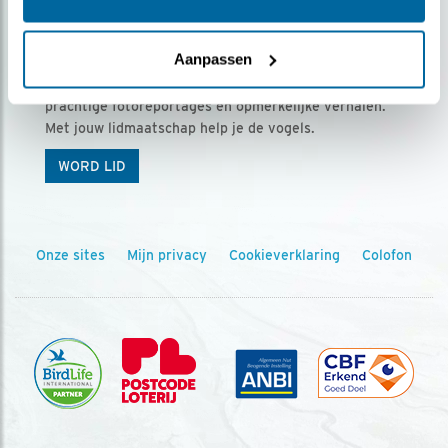
Ontvang 5 x Vogels voor € 36,00 per jaar
Aanpassen
Vogels is het tijdschrift voor onze leden, met
prachtige fotoreportages en opmerkelijke verhalen.
Met jouw lidmaatschap help je de vogels.
WORD LID
Onze sites
Mijn privacy
Cookieverklaring
Colofon