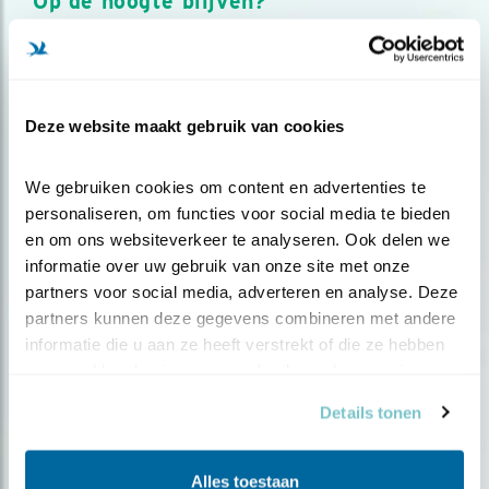
Op de hoogte blijven?
Meld je aan en ontvang nieuws, inspiratie, acties en tips
over vogels en activiteiten van Vogelbescherming.
AANMELDEN VOGELNIEUWS
Deze website maakt gebruik van cookies
Volg ons via social media
We gebruiken cookies om content en advertenties te 
personaliseren, om functies voor social media te bieden 
en om ons websiteverkeer te analyseren. Ook delen we 
informatie over uw gebruik van onze site met onze 
partners voor social media, adverteren en analyse. Deze 
partners kunnen deze gegevens combineren met andere 
informatie die u aan ze heeft verstrekt of die ze hebben 
verzameld op basis van uw gebruik van hun services.
Details tonen
Alles toestaan