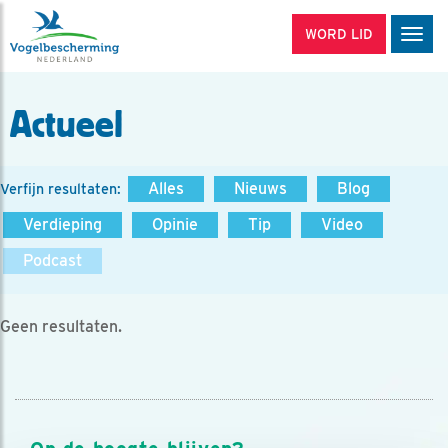
WORD LID
Men
Actueel
Alles
Nieuws
Blog
Verfijn resultaten:
Verdieping
Opinie
Tip
Video
Podcast
Geen resultaten.