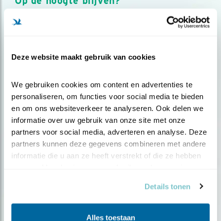
Op de hoogte blijven?
Meld je aan en ontvang nieuws, inspiratie, acties en tips
over vogels en activiteiten van Vogelbescherming.
AANMELDEN VOGELNIEUWS
Deze website maakt gebruik van cookies
Volg ons via social media
We gebruiken cookies om content en advertenties te 
personaliseren, om functies voor social media te bieden 
en om ons websiteverkeer te analyseren. Ook delen we 
informatie over uw gebruik van onze site met onze 
partners voor social media, adverteren en analyse. Deze 
partners kunnen deze gegevens combineren met andere 
informatie die u aan ze heeft verstrekt of die ze hebben 
verzameld op basis van uw gebruik van hun services.
Details tonen
Alles toestaan