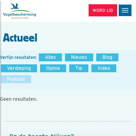
WORD LID
Men
Actueel
Alles
Nieuws
Blog
Verfijn resultaten:
Verdieping
Opinie
Tip
Video
Podcast
Geen resultaten.