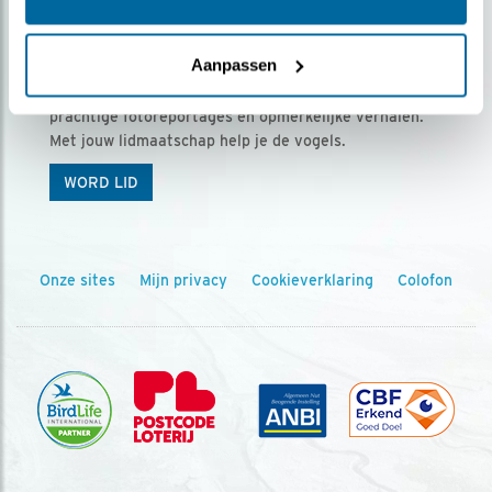
Ontvang 5 x Vogels voor € 36,00 per jaar
Aanpassen
Vogels is het tijdschrift voor onze leden, met
prachtige fotoreportages en opmerkelijke verhalen.
Met jouw lidmaatschap help je de vogels.
WORD LID
Onze sites
Mijn privacy
Cookieverklaring
Colofon