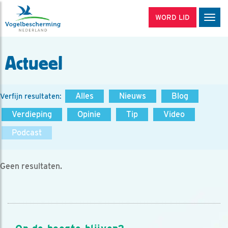
WORD LID
Men
Actueel
Alles
Nieuws
Blog
Verfijn resultaten:
Verdieping
Opinie
Tip
Video
Podcast
Geen resultaten.