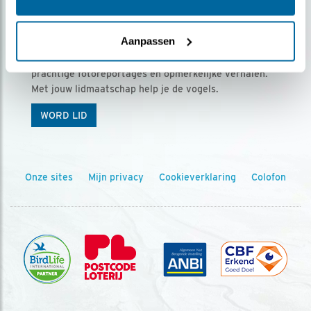
Ontvang 5 x Vogels voor € 36,00 per jaar
Aanpassen
Vogels is het tijdschrift voor onze leden, met
prachtige fotoreportages en opmerkelijke verhalen.
Met jouw lidmaatschap help je de vogels.
WORD LID
Onze sites
Mijn privacy
Cookieverklaring
Colofon