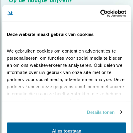
Op de hoogte blijven?
Meld je aan en ontvang nieuws, inspiratie, acties en tips
over vogels en activiteiten van Vogelbescherming.
AANMELDEN VOGELNIEUWS
Deze website maakt gebruik van cookies
Volg ons via social media
We gebruiken cookies om content en advertenties te 
personaliseren, om functies voor social media te bieden 
en om ons websiteverkeer te analyseren. Ook delen we 
informatie over uw gebruik van onze site met onze 
partners voor social media, adverteren en analyse. Deze 
partners kunnen deze gegevens combineren met andere 
informatie die u aan ze heeft verstrekt of die ze hebben 
verzameld op basis van uw gebruik van hun services.
Details tonen
Alles toestaan