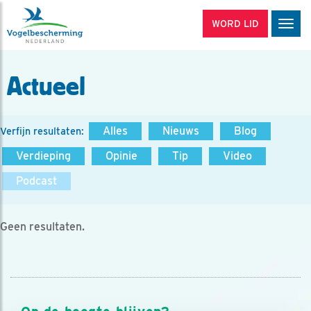
WORD LID
Men
Actueel
Alles
Nieuws
Blog
Verfijn resultaten:
Verdieping
Opinie
Tip
Video
Podcast
Geen resultaten.