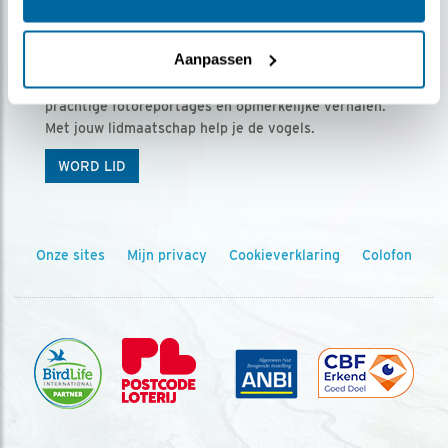
Ontvang 5 x Vogels voor € 36,00 per jaar
Aanpassen
Vogels is het tijdschrift voor onze leden, met
prachtige fotoreportages en opmerkelijke verhalen.
Met jouw lidmaatschap help je de vogels.
WORD LID
Onze sites
Mijn privacy
Cookieverklaring
Colofon