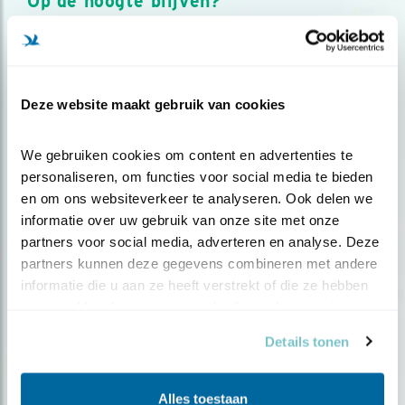
Op de hoogte blijven?
Meld je aan en ontvang nieuws, inspiratie, acties en tips
over vogels en activiteiten van Vogelbescherming.
AANMELDEN VOGELNIEUWS
Deze website maakt gebruik van cookies
Volg ons via social media
We gebruiken cookies om content en advertenties te 
personaliseren, om functies voor social media te bieden 
en om ons websiteverkeer te analyseren. Ook delen we 
informatie over uw gebruik van onze site met onze 
partners voor social media, adverteren en analyse. Deze 
partners kunnen deze gegevens combineren met andere 
informatie die u aan ze heeft verstrekt of die ze hebben 
verzameld op basis van uw gebruik van hun services.
Details tonen
Alles toestaan