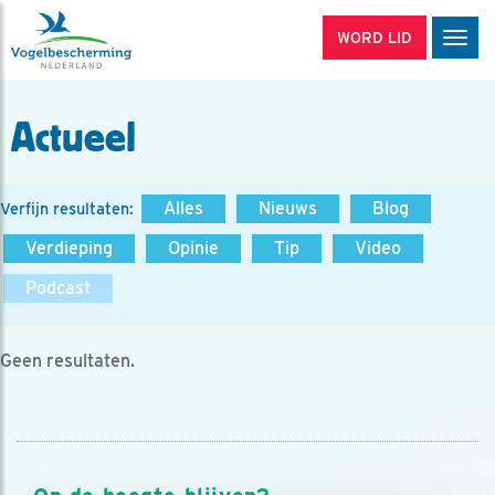
WORD LID
Men
Actueel
Alles
Nieuws
Blog
Verfijn resultaten:
Verdieping
Opinie
Tip
Video
Podcast
Geen resultaten.