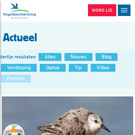
WORD LID
Men
Actueel
Alles
Nieuws
Blog
Verfijn resultaten:
Verdieping
Opinie
Tip
Video
Podcast