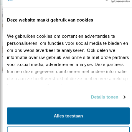
Deze website maakt gebruik van cookies
We gebruiken cookies om content en advertenties te 
personaliseren, om functies voor social media te bieden en 
om ons websiteverkeer te analyseren. Ook delen we 
informatie over uw gebruik van onze site met onze partners 
voor social media, adverteren en analyse. Deze partners 
kunnen deze gegevens combineren met andere informatie 
die u aan ze heeft verstrekt of die ze hebben verzameld op 
Podcast
basis van uw gebruik van hun services.
Spitsbergen. Voorpret
Details tonen
04.07.23
Het is zo ver. Arjan en Gisbert maken zich op
voor de vogelreis van hun lev..
Alles toestaan
Arjan Dwarshuis