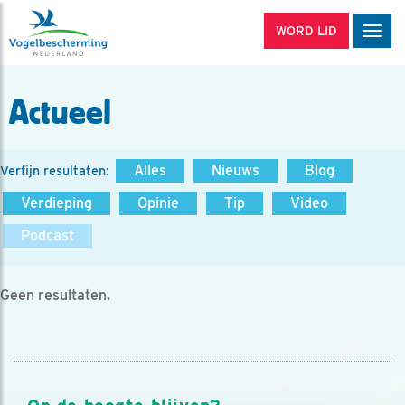
WORD LID
Men
Actueel
Alles
Nieuws
Blog
Verfijn resultaten:
Verdieping
Opinie
Tip
Video
Podcast
Geen resultaten.