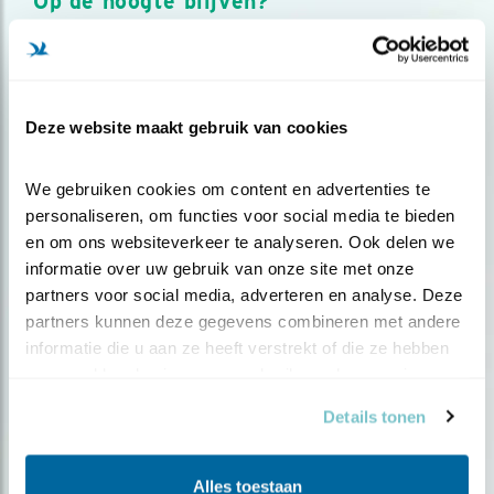
Op de hoogte blijven?
Meld je aan en ontvang nieuws, inspiratie, acties en tips
over vogels en activiteiten van Vogelbescherming.
AANMELDEN VOGELNIEUWS
Deze website maakt gebruik van cookies
Volg ons via social media
We gebruiken cookies om content en advertenties te 
personaliseren, om functies voor social media te bieden 
en om ons websiteverkeer te analyseren. Ook delen we 
informatie over uw gebruik van onze site met onze 
partners voor social media, adverteren en analyse. Deze 
partners kunnen deze gegevens combineren met andere 
informatie die u aan ze heeft verstrekt of die ze hebben 
verzameld op basis van uw gebruik van hun services.
Details tonen
Alles toestaan