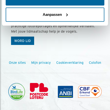
Ontvang 5 x Vogels voor € 36,00 per jaar
Aanpassen
Vogels is het tijdschrift voor onze leden, met
prachtige fotoreportages en opmerkelijke verhalen.
Met jouw lidmaatschap help je de vogels.
WORD LID
Onze sites
Mijn privacy
Cookieverklaring
Colofon