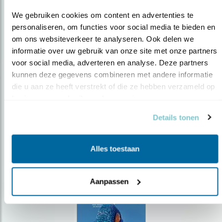
We gebruiken cookies om content en advertenties te 
personaliseren, om functies voor social media te bieden en 
om ons websiteverkeer te analyseren. Ook delen we 
Op de hoogte blijven?
informatie over uw gebruik van onze site met onze partners 
voor social media, adverteren en analyse. Deze partners 
Meld je aan en ontvang nieuws, inspiratie, acties en tips
kunnen deze gegevens combineren met andere informatie 
over vogels en activiteiten van Vogelbescherming.
die u aan ze heeft verstrekt of die ze hebben verzameld op 
AANMELDEN VOGELNIEUWS
basis van uw gebruik van hun services.
Details tonen
Volg ons via social media
Alles toestaan
Aanpassen