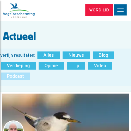
WORD LID
Men
Actueel
Alles
Nieuws
Blog
Verfijn resultaten:
Verdieping
Opinie
Tip
Video
Podcast