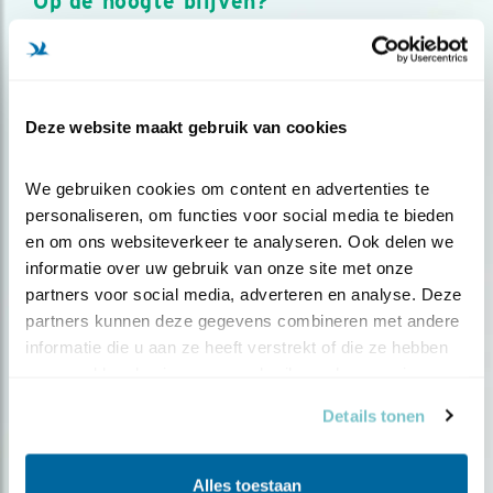
Op de hoogte blijven?
Meld je aan en ontvang nieuws, inspiratie, acties en tips
over vogels en activiteiten van Vogelbescherming.
AANMELDEN VOGELNIEUWS
Deze website maakt gebruik van cookies
Volg ons via social media
We gebruiken cookies om content en advertenties te 
personaliseren, om functies voor social media te bieden 
en om ons websiteverkeer te analyseren. Ook delen we 
informatie over uw gebruik van onze site met onze 
partners voor social media, adverteren en analyse. Deze 
partners kunnen deze gegevens combineren met andere 
informatie die u aan ze heeft verstrekt of die ze hebben 
verzameld op basis van uw gebruik van hun services.
Details tonen
Alles toestaan