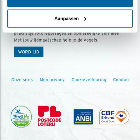
Ontvang 5 x Vogels voor € 36,00 per jaar
Aanpassen
Vogels is het tijdschrift voor onze leden, met
prachtige fotoreportages en opmerkelijke verhalen.
Met jouw lidmaatschap help je de vogels.
WORD LID
Onze sites
Mijn privacy
Cookieverklaring
Colofon