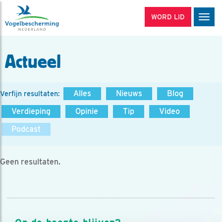
WORD LID
Men
Actueel
Alles
Nieuws
Blog
Verfijn resultaten:
Verdieping
Opinie
Tip
Video
Podcast
Geen resultaten.