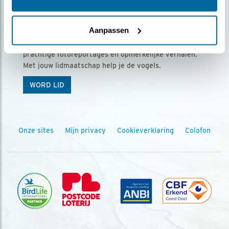
Ontvang 5 x Vogels voor € 36,00 per jaar
Aanpassen
Vogels is het tijdschrift voor onze leden, met
prachtige fotoreportages en opmerkelijke verhalen.
Met jouw lidmaatschap help je de vogels.
WORD LID
Onze sites
Mijn privacy
Cookieverklaring
Colofon