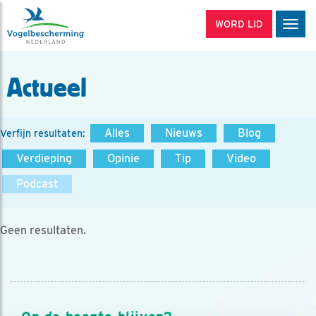
WORD LID
Men
Actueel
Alles
Nieuws
Blog
Verfijn resultaten:
Verdieping
Opinie
Tip
Video
Podcast
Geen resultaten.