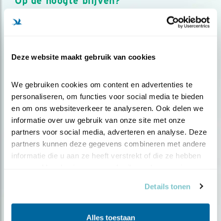
Op de hoogte blijven?
Meld je aan en ontvang nieuws, inspiratie, acties en tips
over vogels en activiteiten van Vogelbescherming.
AANMELDEN VOGELNIEUWS
Deze website maakt gebruik van cookies
Volg ons via social media
We gebruiken cookies om content en advertenties te 
personaliseren, om functies voor social media te bieden 
en om ons websiteverkeer te analyseren. Ook delen we 
informatie over uw gebruik van onze site met onze 
partners voor social media, adverteren en analyse. Deze 
partners kunnen deze gegevens combineren met andere 
informatie die u aan ze heeft verstrekt of die ze hebben 
verzameld op basis van uw gebruik van hun services.
Details tonen
Alles toestaan