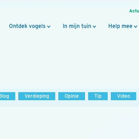
Actu
Ontdek vogels
In mijn tuin
Help mee
Blog
Verdieping
Opinie
Tip
Video