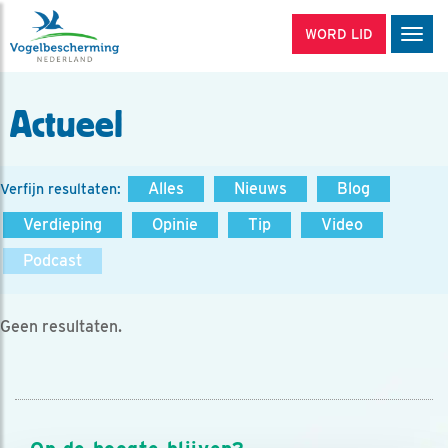
WORD LID
Men
Actueel
Alles
Nieuws
Blog
Verfijn resultaten:
Verdieping
Opinie
Tip
Video
Podcast
Geen resultaten.