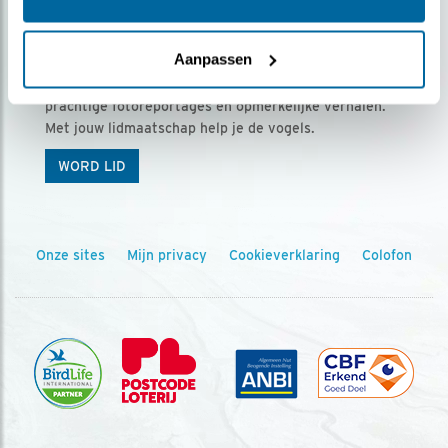
Ontvang 5 x Vogels voor € 36,00 per jaar
Aanpassen
Vogels is het tijdschrift voor onze leden, met
prachtige fotoreportages en opmerkelijke verhalen.
Met jouw lidmaatschap help je de vogels.
WORD LID
Onze sites
Mijn privacy
Cookieverklaring
Colofon