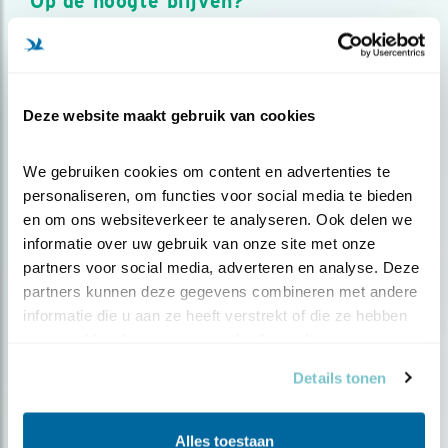
Op de hoogte blijven?
Meld je aan en ontvang nieuws, inspiratie, acties en tips
over vogels en activiteiten van Vogelbescherming.
AANMELDEN VOGELNIEUWS
Deze website maakt gebruik van cookies
Volg ons via social media
We gebruiken cookies om content en advertenties te 
personaliseren, om functies voor social media te bieden 
en om ons websiteverkeer te analyseren. Ook delen we 
informatie over uw gebruik van onze site met onze 
partners voor social media, adverteren en analyse. Deze 
partners kunnen deze gegevens combineren met andere 
informatie die u aan ze heeft verstrekt of die ze hebben 
verzameld op basis van uw gebruik van hun services.
Details tonen
Alles toestaan