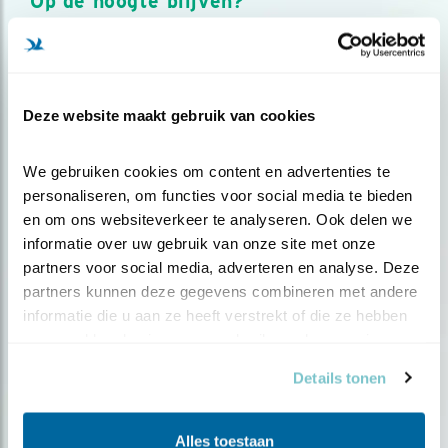
Op de hoogte blijven?
Meld je aan en ontvang nieuws, inspiratie, acties en tips
over vogels en activiteiten van Vogelbescherming.
AANMELDEN VOGELNIEUWS
Deze website maakt gebruik van cookies
Volg ons via social media
We gebruiken cookies om content en advertenties te 
personaliseren, om functies voor social media te bieden 
en om ons websiteverkeer te analyseren. Ook delen we 
informatie over uw gebruik van onze site met onze 
partners voor social media, adverteren en analyse. Deze 
partners kunnen deze gegevens combineren met andere 
informatie die u aan ze heeft verstrekt of die ze hebben 
verzameld op basis van uw gebruik van hun services.
Details tonen
Alles toestaan