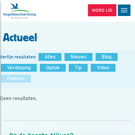
WORD LID
Men
Actueel
Alles
Nieuws
Blog
Verfijn resultaten:
Verdieping
Opinie
Tip
Video
Podcast
Geen resultaten.