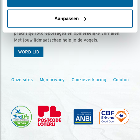
Ontvang 5 x Vogels voor € 36,00 per jaar
Aanpassen
Vogels is het tijdschrift voor onze leden, met
prachtige fotoreportages en opmerkelijke verhalen.
Met jouw lidmaatschap help je de vogels.
WORD LID
Onze sites
Mijn privacy
Cookieverklaring
Colofon