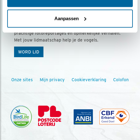
Ontvang 5 x Vogels voor € 36,00 per jaar
Aanpassen
Vogels is het tijdschrift voor onze leden, met
prachtige fotoreportages en opmerkelijke verhalen.
Met jouw lidmaatschap help je de vogels.
WORD LID
Onze sites
Mijn privacy
Cookieverklaring
Colofon