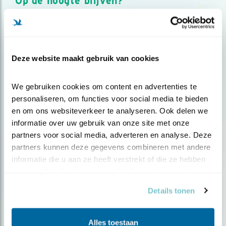
Op de hoogte blijven?
Meld je aan en ontvang nieuws, inspiratie, acties en tips
over vogels en activiteiten van Vogelbescherming.
AANMELDEN VOGELNIEUWS
Deze website maakt gebruik van cookies
Volg ons via social media
We gebruiken cookies om content en advertenties te 
personaliseren, om functies voor social media te bieden 
en om ons websiteverkeer te analyseren. Ook delen we 
informatie over uw gebruik van onze site met onze 
partners voor social media, adverteren en analyse. Deze 
partners kunnen deze gegevens combineren met andere 
informatie die u aan ze heeft verstrekt of die ze hebben 
verzameld op basis van uw gebruik van hun services.
Details tonen
Alles toestaan