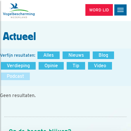
WORD LID
Men
Actueel
Alles
Nieuws
Blog
Verfijn resultaten:
Verdieping
Opinie
Tip
Video
Podcast
Geen resultaten.