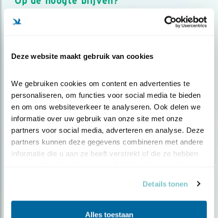
Op de hoogte blijven?
Meld je aan en ontvang nieuws, inspiratie, acties en tips
over vogels en activiteiten van Vogelbescherming.
AANMELDEN VOGELNIEUWS
Deze website maakt gebruik van cookies
Volg ons via social media
We gebruiken cookies om content en advertenties te 
personaliseren, om functies voor social media te bieden 
en om ons websiteverkeer te analyseren. Ook delen we 
informatie over uw gebruik van onze site met onze 
partners voor social media, adverteren en analyse. Deze 
partners kunnen deze gegevens combineren met andere 
informatie die u aan ze heeft verstrekt of die ze hebben 
verzameld op basis van uw gebruik van hun services.
Details tonen
Alles toestaan