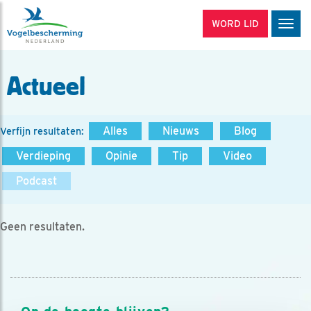
WORD LID
Men
Actueel
Alles
Nieuws
Blog
Verfijn resultaten:
Verdieping
Opinie
Tip
Video
Podcast
Geen resultaten.