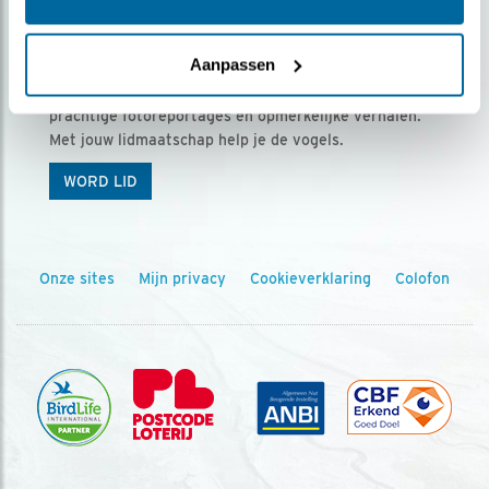
Ontvang 5 x Vogels voor € 36,00 per jaar
Aanpassen
Vogels is het tijdschrift voor onze leden, met
prachtige fotoreportages en opmerkelijke verhalen.
Met jouw lidmaatschap help je de vogels.
WORD LID
Onze sites
Mijn privacy
Cookieverklaring
Colofon