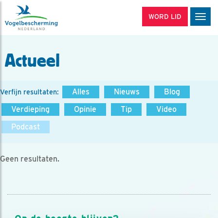
WORD LID
Men
Actueel
Alles
Nieuws
Blog
Verfijn resultaten:
Verdieping
Opinie
Tip
Video
Podcast
Geen resultaten.