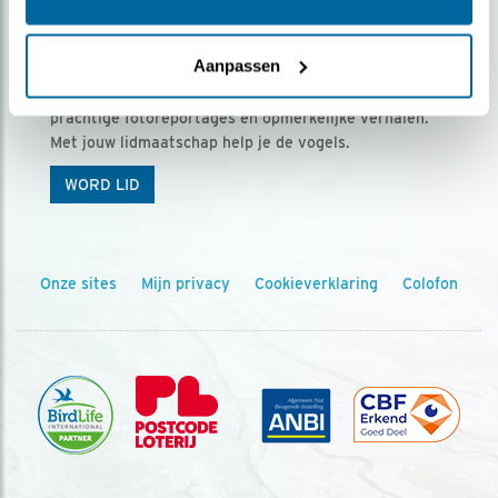
Ontvang 5 x Vogels voor € 36,00 per jaar
Aanpassen
Vogels is het tijdschrift voor onze leden, met
prachtige fotoreportages en opmerkelijke verhalen.
Met jouw lidmaatschap help je de vogels.
WORD LID
Onze sites
Mijn privacy
Cookieverklaring
Colofon