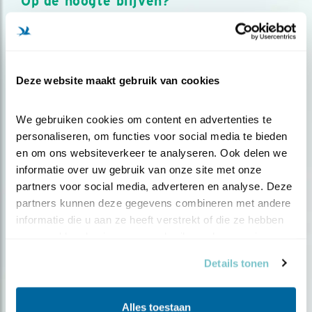
Op de hoogte blijven?
Meld je aan en ontvang nieuws, inspiratie, acties en tips
over vogels en activiteiten van Vogelbescherming.
AANMELDEN VOGELNIEUWS
Deze website maakt gebruik van cookies
Volg ons via social media
We gebruiken cookies om content en advertenties te 
personaliseren, om functies voor social media te bieden 
en om ons websiteverkeer te analyseren. Ook delen we 
informatie over uw gebruik van onze site met onze 
partners voor social media, adverteren en analyse. Deze 
partners kunnen deze gegevens combineren met andere 
informatie die u aan ze heeft verstrekt of die ze hebben 
verzameld op basis van uw gebruik van hun services.
Details tonen
Alles toestaan