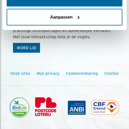
Ontvang 5 x Vogels voor € 36,00 per jaar
Aanpassen
Vogels is het tijdschrift voor onze leden, met
prachtige fotoreportages en opmerkelijke verhalen.
Met jouw lidmaatschap help je de vogels.
WORD LID
Onze sites
Mijn privacy
Cookieverklaring
Colofon