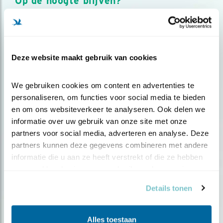
Op de hoogte blijven?
Meld je aan en ontvang nieuws, inspiratie, acties en tips
over vogels en activiteiten van Vogelbescherming.
AANMELDEN VOGELNIEUWS
Deze website maakt gebruik van cookies
Volg ons via social media
We gebruiken cookies om content en advertenties te 
personaliseren, om functies voor social media te bieden 
en om ons websiteverkeer te analyseren. Ook delen we 
informatie over uw gebruik van onze site met onze 
partners voor social media, adverteren en analyse. Deze 
partners kunnen deze gegevens combineren met andere 
informatie die u aan ze heeft verstrekt of die ze hebben 
verzameld op basis van uw gebruik van hun services.
Details tonen
Alles toestaan