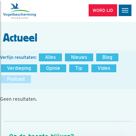
WORD LID
Men
Actueel
Alles
Nieuws
Blog
Verfijn resultaten:
Verdieping
Opinie
Tip
Video
Podcast
Geen resultaten.