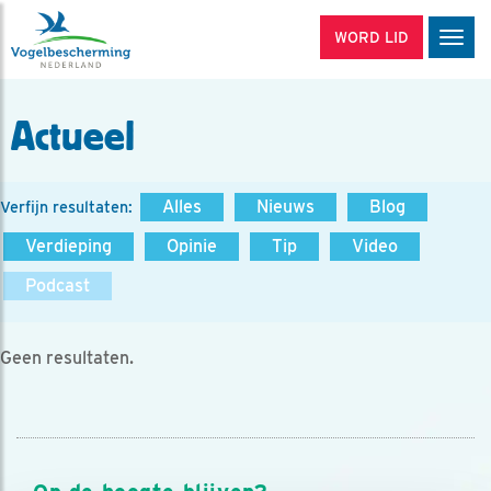
WORD LID
Men
Actueel
Alles
Nieuws
Blog
Verfijn resultaten:
Verdieping
Opinie
Tip
Video
Podcast
Geen resultaten.