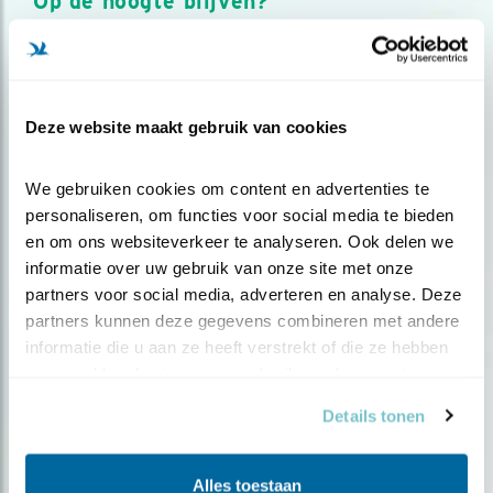
Op de hoogte blijven?
Meld je aan en ontvang nieuws, inspiratie, acties en tips
over vogels en activiteiten van Vogelbescherming.
AANMELDEN VOGELNIEUWS
Deze website maakt gebruik van cookies
Volg ons via social media
We gebruiken cookies om content en advertenties te 
personaliseren, om functies voor social media te bieden 
en om ons websiteverkeer te analyseren. Ook delen we 
informatie over uw gebruik van onze site met onze 
partners voor social media, adverteren en analyse. Deze 
partners kunnen deze gegevens combineren met andere 
informatie die u aan ze heeft verstrekt of die ze hebben 
verzameld op basis van uw gebruik van hun services.
Details tonen
Alles toestaan