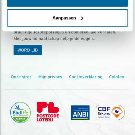
Ontvang 5 x Vogels voor € 36,00 per jaar
Aanpassen
Vogels is het tijdschrift voor onze leden, met
prachtige fotoreportages en opmerkelijke verhalen.
Met jouw lidmaatschap help je de vogels.
WORD LID
Onze sites
Mijn privacy
Cookieverklaring
Colofon