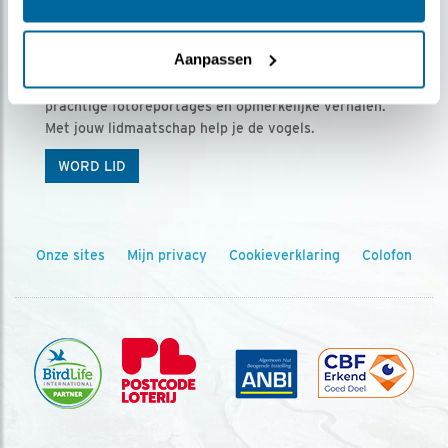
Ontvang 5 x Vogels voor € 36,00 per jaar
Aanpassen
Vogels is het tijdschrift voor onze leden, met
prachtige fotoreportages en opmerkelijke verhalen.
Met jouw lidmaatschap help je de vogels.
WORD LID
Onze sites
Mijn privacy
Cookieverklaring
Colofon