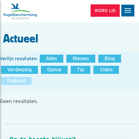
WORD LID
Men
Actueel
Alles
Nieuws
Blog
Verfijn resultaten:
Verdieping
Opinie
Tip
Video
Podcast
Geen resultaten.