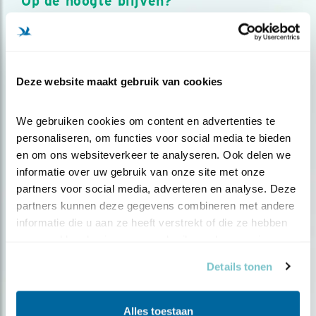
Op de hoogte blijven?
Meld je aan en ontvang nieuws, inspiratie, acties en tips
over vogels en activiteiten van Vogelbescherming.
AANMELDEN VOGELNIEUWS
Deze website maakt gebruik van cookies
Volg ons via social media
We gebruiken cookies om content en advertenties te 
personaliseren, om functies voor social media te bieden 
en om ons websiteverkeer te analyseren. Ook delen we 
informatie over uw gebruik van onze site met onze 
partners voor social media, adverteren en analyse. Deze 
partners kunnen deze gegevens combineren met andere 
informatie die u aan ze heeft verstrekt of die ze hebben 
verzameld op basis van uw gebruik van hun services.
Details tonen
Alles toestaan