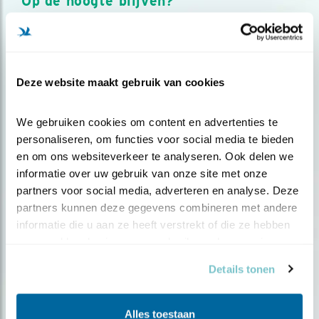
Op de hoogte blijven?
Meld je aan en ontvang nieuws, inspiratie, acties en tips
over vogels en activiteiten van Vogelbescherming.
AANMELDEN VOGELNIEUWS
Deze website maakt gebruik van cookies
Volg ons via social media
We gebruiken cookies om content en advertenties te 
personaliseren, om functies voor social media te bieden 
en om ons websiteverkeer te analyseren. Ook delen we 
informatie over uw gebruik van onze site met onze 
partners voor social media, adverteren en analyse. Deze 
partners kunnen deze gegevens combineren met andere 
informatie die u aan ze heeft verstrekt of die ze hebben 
verzameld op basis van uw gebruik van hun services.
Details tonen
Alles toestaan