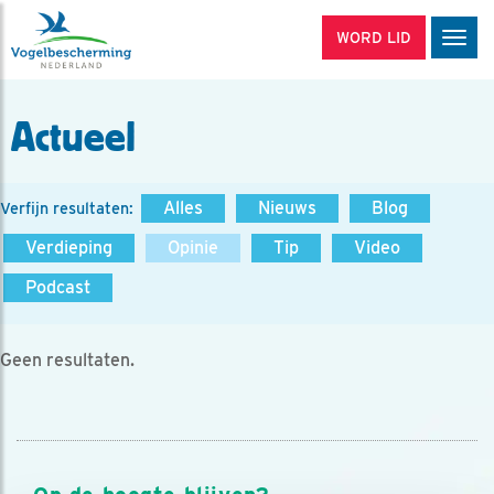
WORD LID
Men
Actueel
Alles
Nieuws
Blog
Verfijn resultaten:
Verdieping
Opinie
Tip
Video
Podcast
Geen resultaten.