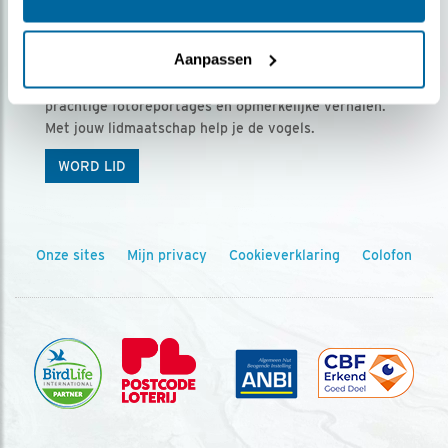
Ontvang 5 x Vogels voor € 36,00 per jaar
Aanpassen
Vogels is het tijdschrift voor onze leden, met
prachtige fotoreportages en opmerkelijke verhalen.
Met jouw lidmaatschap help je de vogels.
WORD LID
Onze sites
Mijn privacy
Cookieverklaring
Colofon