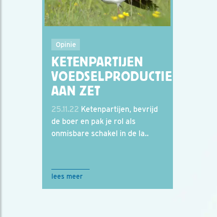
Opinie
KETENPARTIJEN
VOEDSELPRODUCTIE
AAN ZET
25.11.22
Ketenpartijen, bevrijd
de boer en pak je rol als
onmisbare schakel in de la..
lees meer